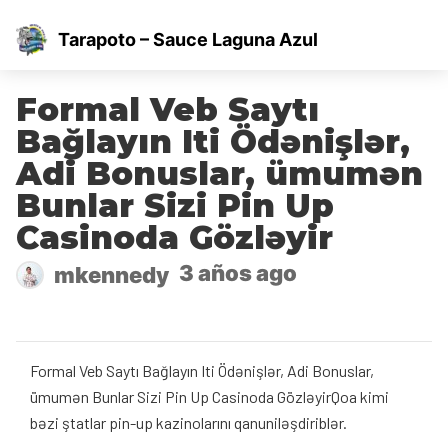
Tarapoto – Sauce Laguna Azul
Formal Veb Saytı
Bağlayın️ Iti Ödənişlər,
Adi Bonuslar, ümumən
Bunlar Sizi Pin Up
Casinoda Gözləyir
3 años ago
mkennedy
Formal Veb Saytı Bağlayın️ Iti Ödənişlər, Adi Bonuslar,
ümumən Bunlar Sizi Pin Up Casinoda GözləyirQoa kimi
bəzi ştatlar pin-up kazinolarını qanuniləşdiriblər.