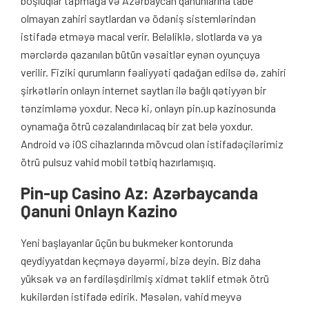
boşluqlar tapmağa və Azərbaycan qanunlarına tabe
olmayan zahiri saytlardan və ödəniş sistemlərindən
istifadə etməyə macal verir. Beləliklə, slotlarda və ya
mərclərdə qazanılan bütün vəsaitlər eynən oyunçuya
verilir. Fiziki qurumların fəaliyyəti qadağan edilsə də, zahiri
şirkətlərin onlayn internet saytları ilə bağlı qətiyyən bir
tənzimləmə yoxdur. Necə ki, onlayn pin.up kazinosunda
oynamağa ötrü cəzalandırılacaq bir zat belə yoxdur.
Android və iOS cihazlarında mövcud olan istifadəçilərimiz
ötrü pulsuz vahid mobil tətbiq hazırlamışıq.
Pin-up Casino Az: Azərbaycanda
Qanuni Onlayn Kazino
Yeni başlayanlar üçün bu bukmeker kontorunda
qeydiyyatdan keçməyə dəyərmi, bizə deyin. Biz daha
yüksək və ən fərdiləşdirilmiş xidmət təklif etmək ötrü
kukilərdən istifadə edirik. Məsələn, vahid meyvə