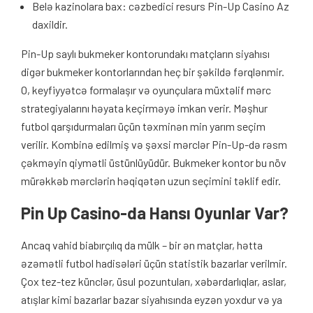
Belə kazinolara bax: cəzbedici resurs Pin-Up Casino Az
daxildir.
Pin-Up saylı bukmeker kontorundakı matçların siyahısı
digər bukmeker kontorlarından heç bir şəkildə fərqlənmir.
O, keyfiyyətcə formalaşır və oyunçulara müxtəlif mərc
strategiyalarını həyata keçirməyə imkan verir. Məşhur
futbol qarşıdurmaları üçün təxminən min yarım seçim
verilir. Kombinə edilmiş və şəxsi mərclər Pin-Up-də rəsm
çəkməyin qiymətli üstünlüyüdür. Bukmeker kontor bu növ
mürəkkəb mərclərin həqiqətən uzun seçimini təklif edir.
Pin Up Casino-da Hansı Oyunlar Var?
Ancaq vahid biabırçılıq da mülk – bir ən matçlar, hətta
əzəmətli futbol hadisələri üçün statistik bazarlar verilmir.
Çox tez-tez künclər, üsul pozuntuları, xəbərdarlıqlar, aslar,
atışlar kimi bazarlar bazar siyahısında eyzən yoxdur və ya