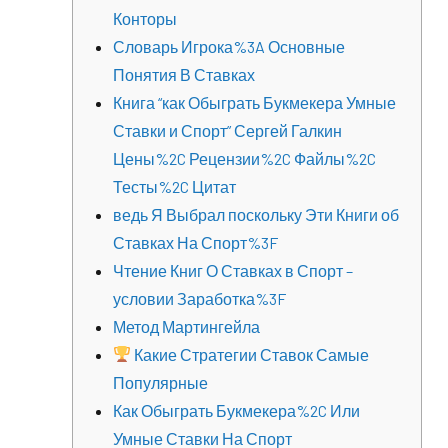
Конторы
Словарь Игрока%3A Основные
Понятия В Ставках
Книга “как Обыграть Букмекера Умные
Ставки и Спорт” Сергей Галкин
Цены%2C Рецензии%2C Файлы%2C
Тесты%2C Цитат
ведь Я Выбрал поскольку Эти Книги об
Ставках На Спорт%3F
Чтение Книг О Ставках в Спорт –
условии Заработка%3F
Метод Мартингейла
Какие Стратегии Ставок Самые
Популярные
Как Обыграть Букмекера%2C Или
Умные Ставки На Спорт