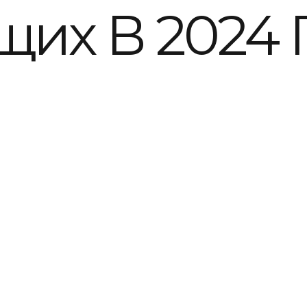
их В 2024 