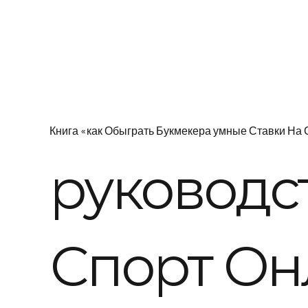
Книга «как Обыграть Букмекера умные Ставки Н
руководс
Спорт Он