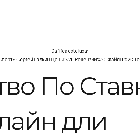
Califica este lugar
а Спорт» Сергей Галкин Цены%2C Рецензии%2C Файлы%2C Т
тво По Став
лайн дли