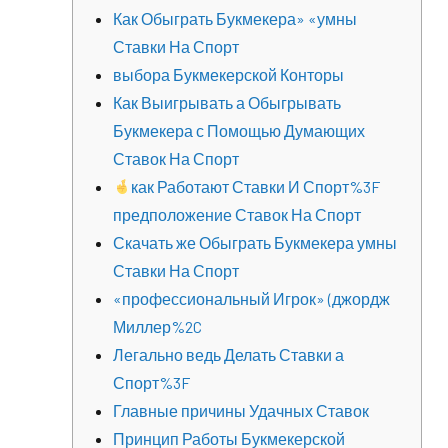
Как Обыграть Букмекера» «умны
Ставки На Спорт
выбора Букмекерской Конторы
Как Выигрывать а Обыгрывать
Букмекера с Помощью Думающих
Ставок На Спорт
как Работают Ставки И Спорт%3F
предположение Ставок На Спорт
Скачать же Обыграть Букмекера умны
Ставки На Спорт
«профессиональный Игрок» (джордж
Миллер%2C
Легально ведь Делать Ставки а
Спорт%3F
Главные причины Удачных Ставок
Принцип Работы Букмекерской