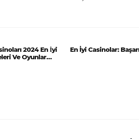
inoları 2024 En İyi
En İyi Casinolar: Başar
eleri Ve Oyunlar
zation Registration