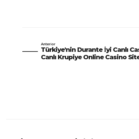
Anterior
Türkiye'nin Durante İyi Canlı Cas
Canlı Krupiye Online Casino Sit
Consultaxx-tax Efiling & Organi