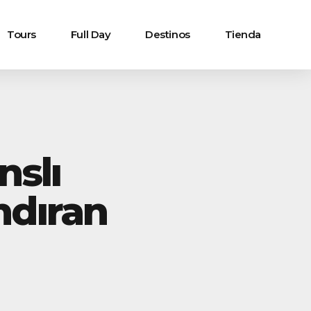
Tours
Full Day
Destinos
Tienda
nslı
ndıran