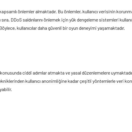
ş kapsamlı önlemler almaktadır. Bu önlemler, kullanıcı verisinin korun
 sıra, DDoS saldırılarını önlemek için yük dengeleme sistemleri kullanı
 Böylece, kullanıcılar daha güvenli bir oyun deneyimi yaşamaktadır.
a konusunda ciddi adımlar atmakta ve yasal düzenlemelere uymaktadır. Ve
kniklerinden kullanıcı anonimliğine kadar çeşitli yöntemlerle veri kor
abilir.