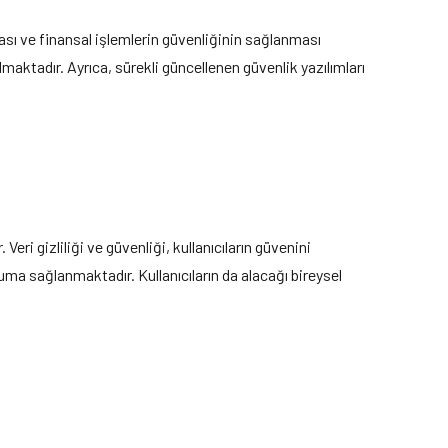
ması ve finansal işlemlerin güvenliğinin sağlanması
lmaktadır. Ayrıca, sürekli güncellenen güvenlik yazılımları
ri gizliliği ve güvenliği, kullanıcıların güvenini
uma sağlanmaktadır. Kullanıcıların da alacağı bireysel