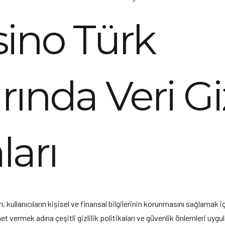
sino Türk
ında Veri Giz
arı
ı, kullanıcıların kişisel ve finansal bilgilerinin korunmasını sağlamak iç
vermek adına çeşitli gizlilik politikaları ve güvenlik önlemleri uyg