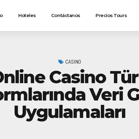
io
Hoteles
Contáctanos
Precios Tours
CASINO
nline Casino Tü
rmlarında Veri Gi
Uygulamaları