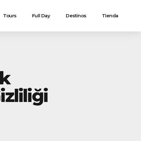
Tours
Full Day
Destinos
Tienda
rk
zliliği