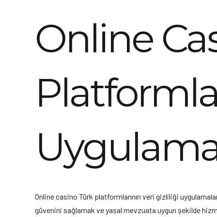
Online Ca
Platformlar
Uygulamal
Online casino Türk platformlarının veri gizliliği uygulamalar
güvenini sağlamak ve yasal mevzuata uygun şekilde hizmet 