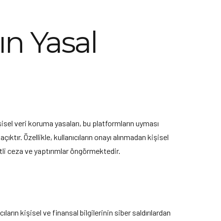
ın Yasal
şisel veri koruma yasaları, bu platformların uyması
çıktır. Özellikle, kullanıcıların onayı alınmadan kişisel
şitli ceza ve yaptırımlar öngörmektedir.
arın kişisel ve finansal bilgilerinin siber saldırılardan