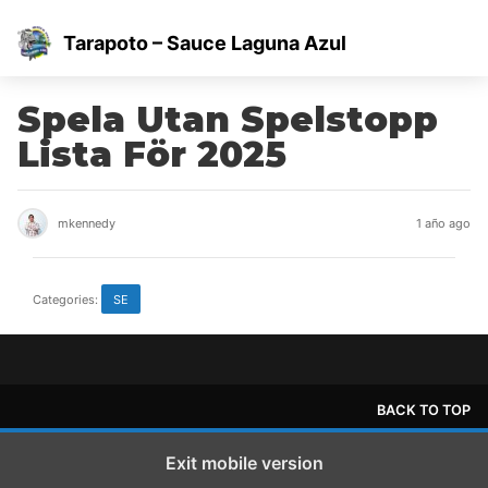
Tarapoto – Sauce Laguna Azul
Spela Utan Spelstopp
Lista För 2025
mkennedy
1 año ago
Categories:
SE
BACK TO TOP
Exit mobile version