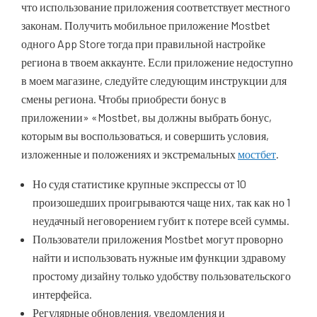
что использование приложения соответствует местного
законам. Получить мобильное приложение Mostbet
одного App Store тогда при правильной настройке
региона в твоем аккаунте. Если приложение недоступно
в моем магазине, следуйте следующим инструкции для
смены региона. Чтобы приобрести бонус в
приложении» «Mostbet, вы должны выбрать бонус,
которым вы воспользоваться, и совершить условия,
изложенные и положениях и экстремальных
мостбет
.
Но судя статистике крупные экспрессы от 10
произошедших проигрываются чаще них, так как но 1
неудачный неговорением губит к потере всей суммы.
Пользователи приложения Mostbet могут проворно
найти и использовать нужные им функции здравому
простому дизайну только удобству пользовательского
интерфейса.
Регулярные обновления, уведомления и