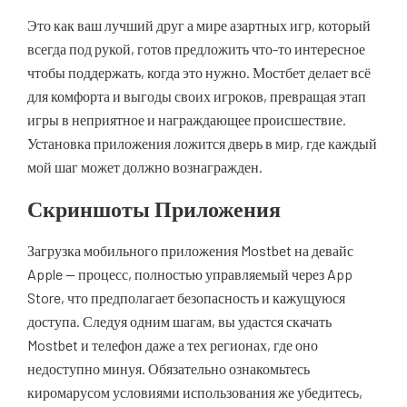
Это как ваш лучший друг а мире азартных игр, который
всегда под рукой, готов предложить что-то интересное
чтобы поддержать, когда это нужно. Мостбет делает всё
для комфорта и выгоды своих игроков, превращая этап
игры в неприятное и награждающее происшествие.
Установка приложения ложится дверь в мир, где каждый
мой шаг может должно вознагражден.
Скриншоты Приложения
Загрузка мобильного приложения Mostbet на девайс
Apple — процесс, полностью управляемый через App
Store, что предполагает безопасность и кажущуюся
доступа. Следуя одним шагам, вы удастся скачать
Mostbet и телефон даже а тех регионах, где оно
недоступно минуя. Обязательно ознакомьтесь
киромарусом условиями использования же убедитесь,