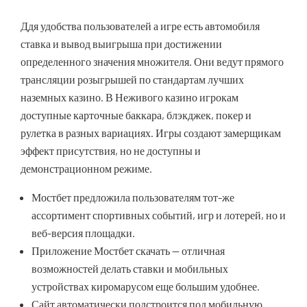
Ддя удобства пользователей а игре есть автомобиля
ставка и вывод выигрыша при достижении
определенного значения множителя. Они ведут прямого
трансляции розыгрышей по стандартам лучших
наземных казино. В Неживого казино игрокам
доступные карточные баккара, блэкджек, покер и
рулетка в разных вариациях. Игры создают замерщикам
эффект присутствия, но не доступны и
демонстрационном режиме.
Мостбет предложила пользователям тот-же
ассортимент спортивных событий, игр и лотерей, но и
веб-версия площадки.
Приложение Мостбет скачать — отличная
возможностей делать ставки и мобильных
устройствах киромарусом еще большим удобнее.
Сайт автоматически подстроится под мобильную