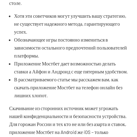
столе.
Хотя эти советчиков могут улучшить вашу стратегию,
не существует надежного метода, гарантирующего
успех.
Обозначающее игры постоянно измениться в
зависимости остального предпочтений пользователей
платформы.
Приложение Мостбет дает возможностью делать
ставки а Айфон и Андроид с еще пятерным удобством.
В рассматриваемого статье мы расскажем вам, как
скачать приложение Мостбет на телефон онлайн без
лишних хлопот.
Скачивание из сторонних источник может угрожать
нашей конфиденциальности и безопасности устройства.
Для горожан России и тех кто не или без азарта и ставок,
приложение Мостбет на Android же iOS – только