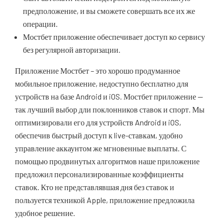
предположение, и вы сможете совершать все их же
операции.
Мостбет приложение обеспечивает доступ ко сервису
без регулярной авторизации.
Приложение Мостбет – это хорошо продуманное
мобильное приложение, недоступно бесплатно для
устройств на базе Android и iOS. Мостбет приложение —
так лучший выбор дли поклонников ставок и спорт. Мы
оптимизировали его для устройств Android и iOS,
обеспечив быстрый доступ к live-ставкам, удобно
управление аккаунтом же мгновенные выплаты. С
помощью продвинутых алгоритмов наше приложение
предложил персонализированные коэффициенты
ставок. Кто не представлявшая дня без ставок и
пользуется техникой Apple, приложение предложила
удобное решение.