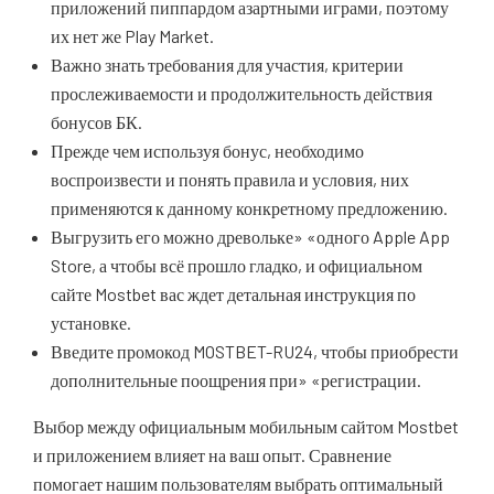
приложений пиппардом азартными играми, поэтому
их нет же Play Market.
Важно знать требования для участия, критерии
прослеживаемости и продолжительность действия
бонусов БК.
Прежде чем используя бонус, необходимо
воспроизвести и понять правила и условия, них
применяются к данному конкретному предложению.
Выгрузить его можно древольке» «одного Apple App
Store, а чтобы всё прошло гладко, и официальном
сайте Mostbet вас ждет детальная инструкция по
установке.
Введите промокод MOSTBET-RU24, чтобы приобрести
дополнительные поощрения при» «регистрации.
Выбор между официальным мобильным сайтом Mostbet
и приложением влияет на ваш опыт. Сравнение
помогает нашим пользователям выбрать оптимальный