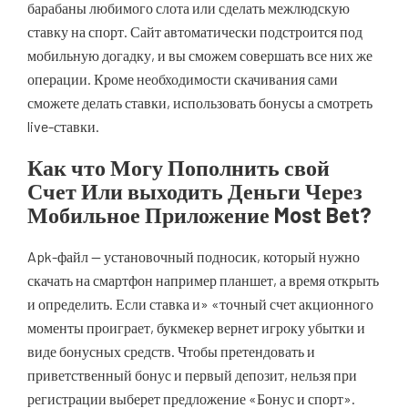
барабаны любимого слота или сделать межлюдскую
ставку на спорт. Сайт автоматически подстроится под
мобильную догадку, и вы сможем совершать все них же
операции. Кроме необходимости скачивания сами
сможете делать ставки, использовать бонусы а смотреть
live-ставки.
Как что Могу Пополнить свой
Счет Или выходить Деньги Через
Мобильное Приложение Most Bet?
Apk-файл — установочный подносик, который нужно
скачать на смартфон например планшет, а время открыть
и определить. Если ставка и» «точный счет акционного
моменты проиграет, букмекер вернет игроку убытки и
виде бонусных средств. Чтобы претендовать и
приветственный бонус и первый депозит, нельзя при
регистрации выберет предложение «Бонус и спорт».