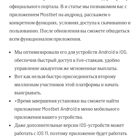
официального портала. В и статье мы познакомим вас с
приложением Mostbet на андроид, расскажем о
конкретном функциях, условиях доступа к скачиванию и
пользованию. После обновления вы сможете обходиться
всем функционалом приложения.
Мы оптимизировали его для устройств Android и iOS,
обеспечив быстрый доступ к live-ставкам, удобно
управление аккаунтом же мгновенные выплаты.
Вот как нельзя быстро присоединиться второму
миллионам участников этой платформы и начать
выигрывать.
«Время завершения установки вы сможете найти
приложение Mostbet Android в меню мобильного
приложения вашего устройства.
Даже дополнительные версии iOS-устройств может
работать с iOS 11, поэтому приложение будет работать