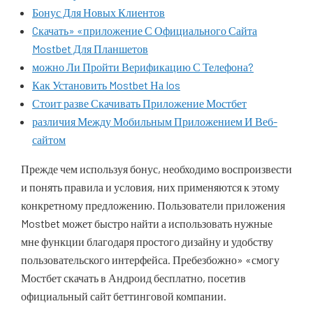
Бонус Для Новых Клиентов
Cкачать» «приложение С Официального Сайта
Mostbet Для Планшетов
можно Ли Пройти Верификацию С Телефона?
Как Установить Mostbet На Ios
Стоит разве Скачивать Приложение Мостбет
различия Между Мобильным Приложением И Веб-
сайтом
Прежде чем используя бонус, необходимо воспроизвести
и понять правила и условия, них применяются к этому
конкретному предложению. Пользователи приложения
Mostbet может быстро найти а использовать нужные
мне функции благодаря простого дизайну и удобству
пользовательского интерфейса. Пребезбожно» «смогу
Мостбет скачать в Андроид бесплатно, посетив
официальный сайт беттинговой компании.