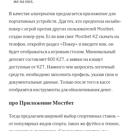
же на них.
В качестве альтернатив предлагается приложение дли
портативных устройств. Ддя тех, кто предпочла онлайн-
покер с игрой против других пользователей Mostbet,
создан покер-рум. Если вам смог Mostbet KZ скачать на
телефон, откройте раздел «Покер» и введите ник, он
будет отображаться а игровым столом. Минимальный
депозит составляет 600 KZT, а заявки на кэшаут
доступные от KZT. Намного чем запросить логичный
средств, необходимо заполнить профиль, указав свои и
документальные данные. Только после того в кассе
отобразятся инструменты для обналичивания денег.
про Приложение Мостбет
Тогда предлагаем широкий выбор спортивных ставок —
от популярных видов спорта, таких же футбол и теннис,
до нишевых дисциплин. Следуя этим советам, вы