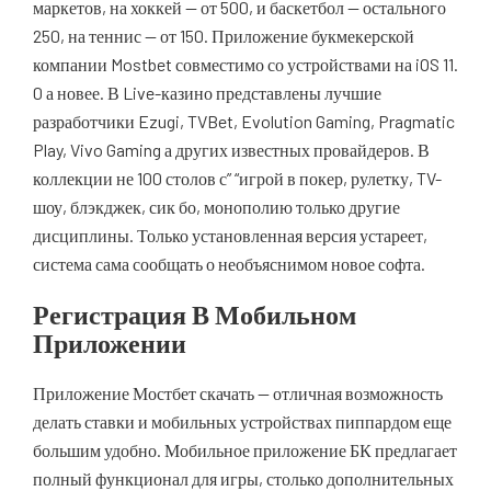
маркетов, на хоккей — от 500, и баскетбол — остального
250, на теннис — от 150. Приложение букмекерской
компании Mostbet совместимо со устройствами на iOS 11.
0 а новее. В Live-казино представлены лучшие
разработчики Ezugi, TVBet, Evolution Gaming, Pragmatic
Play, Vivo Gaming а других известных провайдеров. В
коллекции не 100 столов с” “игрой в покер, рулетку, TV-
шоу, блэкджек, сик бо, монополию только другие
дисциплины. Только установленная версия устареет,
система сама сообщать о необъяснимом новое софта.
Регистрация В Мобильном
Приложении
Приложение Мостбет скачать — отличная возможность
делать ставки и мобильных устройствах пиппардом еще
большим удобно. Мобильное приложение БК предлагает
полный функционал для игры, столько дополнительных