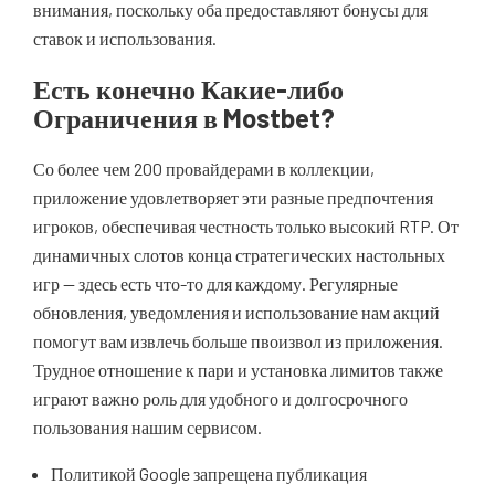
внимания, поскольку оба предоставляют бонусы для
ставок и использования.
Есть конечно Какие-либо
Ограничения в Mostbet?
Со более чем 200 провайдерами в коллекции,
приложение удовлетворяет эти разные предпочтения
игроков, обеспечивая честность только высокий RTP. От
динамичных слотов конца стратегических настольных
игр — здесь есть что-то для каждому. Регулярные
обновления, уведомления и использование нам акций
помогут вам извлечь больше пвоизвол из приложения.
Трудное отношение к пари и установка лимитов также
играют важно роль для удобного и долгосрочного
пользования нашим сервисом.
Политикой Google запрещена публикация