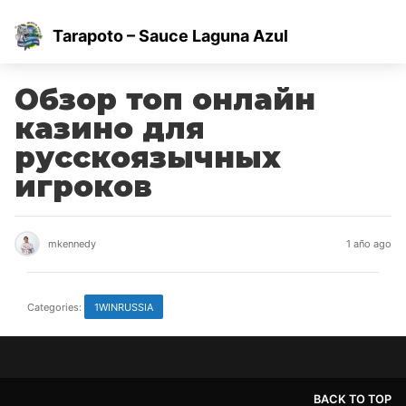
Tarapoto – Sauce Laguna Azul
Обзор топ онлайн
казино для
русскоязычных
игроков
mkennedy
1 año ago
Categories:
1WINRUSSIA
BACK TO TOP