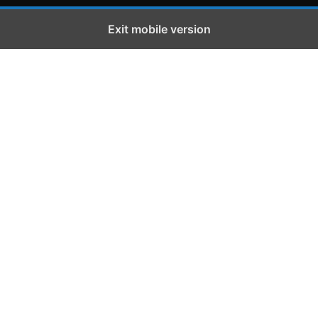
Exit mobile version