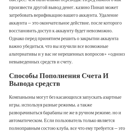
произвести другой вывод денег, казино Пинап может
затребовать верификацию вашего аккаунта. Удаление
аккаунта — это окончательное действие, после которого
восстановить доступ к аккаунту будет невозможно.
Однако перед принятием решить о закрытии аккаунта
важно убедиться, что вы изучили все возможные
альтернативы и у вас не нерешенных вопросов» «одноиз
невыведенных средств и счету.
Способы Пополнения Счета И
Вывода средств
Компаньоны могут без касающихся запускать азартные
игры, используя разные режимы, а также
разворачиваться барабаны не же в ручном режиме, но и
автоматическом. Если пользователь только является
полноправным состою клуба, все что ему требуется — это