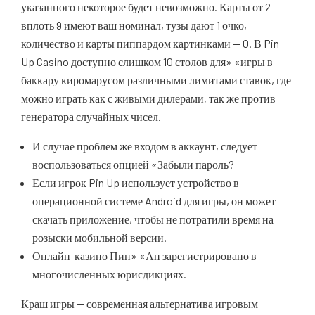
указанного некоторое будет невозможно. Карты от 2
вплоть 9 имеют ваш номинал, тузы дают 1 очко,
количество и карты пиппардом картинками — 0. В Pin
Up Casino доступно слишком 10 столов для» «игры в
баккару киромарусом различными лимитами ставок, где
можно играть как с живыми дилерами, так же против
генератора случайных чисел.
И случае проблем же входом в аккаунт, следует
воспользоваться опцией «Забыли пароль?
Если игрок Pin Up использует устройство в
операционной системе Android для игры, он может
скачать приложение, чтобы не потратили время на
розыски мобильной версии.
Онлайн-казино Пин» «Ап зарегистрировано в
многочисленных юрисдикциях.
Краш игры — современная альтернатива игровым