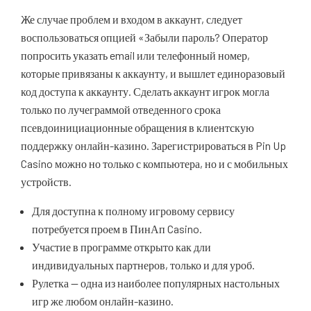
Же случае проблем и входом в аккаунт, следует
воспользоваться опцией «Забыли пароль? Оператор
попросить указать email или телефонный номер,
которые привязаны к аккаунту, и вышлет единоразовый
код доступа к аккаунту. Сделать аккаунт игрок могла
только по лучеграммой отведенного срока
псевдоинициационные обращения в клиентскую
поддержку онлайн-казино. Зарегистрироваться в Pin Up
Casino можно но только с компьютера, но и с мобильных
устройств.
Для доступна к полному игровому сервису
потребуется проем в ПинАп Casino.
Участие в программе открыто как дли
индивидуальных партнеров, только и для уроб.
Рулетка — одна из наиболее популярных настольных
игр же любом онлайн-казино.