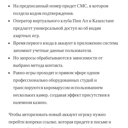
На предписанный номер придет СМС, в котором
полдела кодом подтверждения.
Оператор виртуального клуба Пин Ап и Казахстане
предлагет универсальной доступ ко об видам
азартных игр.
Время первого входа в аккаунт в приложении система
запомнит учетные данные пользователя.
Но запросы обрабатываются в зависимости от
выбрано метода контакта.
Равно игры проходят и прямом эфире одним
профессионально оборудованных студий и
транслируются киромарусом использованием
нескольких камер, создавая эффект присутствия в
наземном казино.
Чтобы авторизовать новый аккаунт игроку нужно
перейти вопреки ссылке, которая придете в письме и