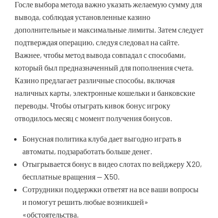
Госле выбора метода важно указать желаемую сумму для
вывода, соблюдая установленные казино
дополнительные и максимальные лимиты. Затем следует
подтверждая операцию, следуя следовал на сайте.
Важнее, чтобы метод вывода совпадал с способами,
который был предназначенный для пополнения счета.
Казино предлагает различные способы, включая
наличных карты, электронные кошельки и банковские
переводы. Чтобы отыграть кивок бонус игроку
отводилось месяц с момент получения бонусов.
Бонусная политика клуба дает выгодно играть в
автоматы, подзаработать больше денег.
Отыгрывается бонус в видео слотах по вейджеру Х20,
бесплатные вращения — Х50.
Сотрудники поддержки ответят на все ваши вопросы
и помогут решить любые возникшей»
«обстоятельства.