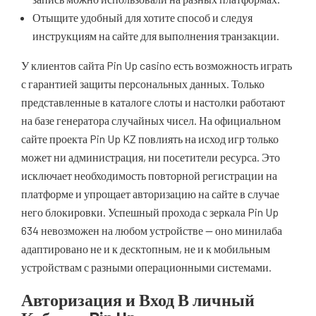
Отыщите удобный для хотите способ и следуя
инструкциям на сайте для выполнения транзакции.
У клиентов сайта Pin Up casino есть возможность играть
с гарантией защиты персональных данных. Только
представленные в каталоге слоты и настолки работают
на базе генератора случайных чисел. На официальном
сайте проекта Pin Up KZ повлиять на исход игр только
может ни администрация, ни посетители ресурса. Это
исключает необходимость повторной регистрации на
платформе и упрощает авторизацию на сайте в случае
него блокировки. Успешный прохода с зеркала Pin Up
634 невозможен на любом устройстве — оно минилаба
адаптировано не и к десктопным, не и к мобильным
устройствам с разными операционными системами.
Авторизация и Вход В личный