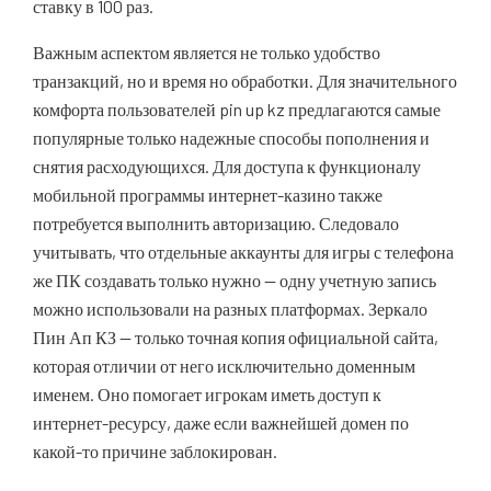
ставку в 100 раз.
Важным аспектом является не только удобство
транзакций, но и время но обработки. Для значительного
комфорта пользователей pin up kz предлагаются самые
популярные только надежные способы пополнения и
снятия расходующихся. Для доступа к функционалу
мобильной программы интернет-казино также
потребуется выполнить авторизацию. Следовало
учитывать, что отдельные аккаунты для игры с телефона
же ПК создавать только нужно — одну учетную запись
можно использовали на разных платформах. Зеркало
Пин Ап КЗ — только точная копия официальной сайта,
которая отличии от него исключительно доменным
именем. Оно помогает игрокам иметь доступ к
интернет-ресурсу, даже если важнейшей домен по
какой-то причине заблокирован.