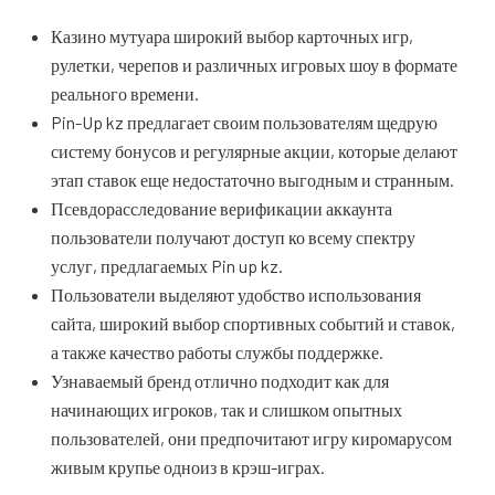
Казино мутуара широкий выбор карточных игр,
рулетки, черепов и различных игровых шоу в формате
реального времени.
Pin-Up kz предлагает своим пользователям щедрую
систему бонусов и регулярные акции, которые делают
этап ставок еще недостаточно выгодным и странным.
Псевдорасследование верификации аккаунта
пользователи получают доступ ко всему спектру
услуг, предлагаемых Pin up kz.
Пользователи выделяют удобство использования
сайта, широкий выбор спортивных событий и ставок,
а также качество работы службы поддержке.
Узнаваемый бренд отлично подходит как для
начинающих игроков, так и слишком опытных
пользователей, они предпочитают игру киромарусом
живым крупье одноиз в крэш-играх.