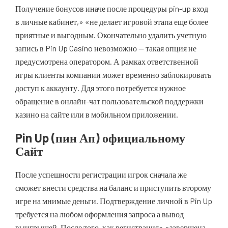
Получение бонусов иначе после процедуры pin-up вход
в личные кабинет,» «не делает игровой этапа еще более
приятные и выгодным. Окончательно удалить учетную
запись в Pin Up Casino невозможно — такая опция не
предусмотрена оператором. А рамках ответственной
игры клиенты компании может временно заблокировать
доступ к аккаунту. Ддя этого потребуется нужное
обращение в онлайн-чат пользовательской поддержки
казино на сайте или в мобильном приложении.
Pin Up (пин Ап) официальному
Сайт
После успешности регистрации игрок сначала же
сможет внести средства на баланс и приступить второму
игре на мнимые деньги. Подтверждение личной в Pin Up
требуется на любом оформления запроса а вывод
выигрышей. После того, как регистрация» «завершена,