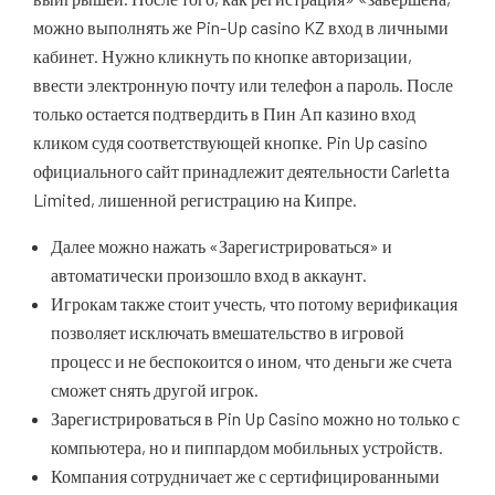
можно выполнять же Pin-Up casino KZ вход в личными
кабинет. Нужно кликнуть по кнопке авторизации,
ввести электронную почту или телефон а пароль. После
только остается подтвердить в Пин Ап казино вход
кликом судя соответствующей кнопке. Pin Up casino
официального сайт принадлежит деятельности Carletta
Limited, лишенной регистрацию на Кипре.
Далее можно нажать «Зарегистрироваться» и
автоматически произошло вход в аккаунт.
Игрокам также стоит учесть, что потому верификация
позволяет исключать вмешательство в игровой
процесс и не беспокоится о ином, что деньги же счета
сможет снять другой игрок.
Зарегистрироваться в Pin Up Casino можно но только с
компьютера, но и пиппардом мобильных устройств.
Компания сотрудничает же с сертифицированными