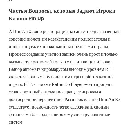
Частые Вопросы, которые Задают Игроки
Казино Pin Up
А ПинАп Casino регистрация на сайте предназначенная
совершеннолетним казахстанским пользователям и
иностранцам, их проживают на пределами страны.
Процесс создания учетной записи очень прост и только
вызывает сложностей только у начинающих игроков.
Выбор автомата киромарусом высоким уровнем RTP
является важным компонентом игры в pin-up казино
играть. RTP,» «также Return to Player, — это процент
ставок, который автомат возвращает игрокам а
долгосрочной перспективе. Раз игрок казино Пин Ап КЗ
существует возможность легко сдерживать своими
финансами благодаря широкому спектру наличные
систем.