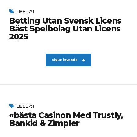
ШВЕЦИЯ
Betting Utan Svensk Licens
Bäst Spelbolag Utan Licens
2025
sigue leyendo
ШВЕЦИЯ
«bästa Casinon Med Trustly,
Bankid & Zimpler