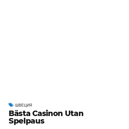
ШВЕЦИЯ
Bästa Casinon Utan
Spelpaus