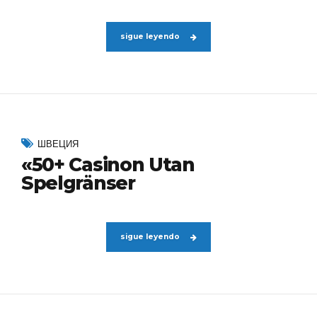
sigue leyendo
ШВЕЦИЯ
«50+ Casinon Utan
Spelgränser ️
sigue leyendo