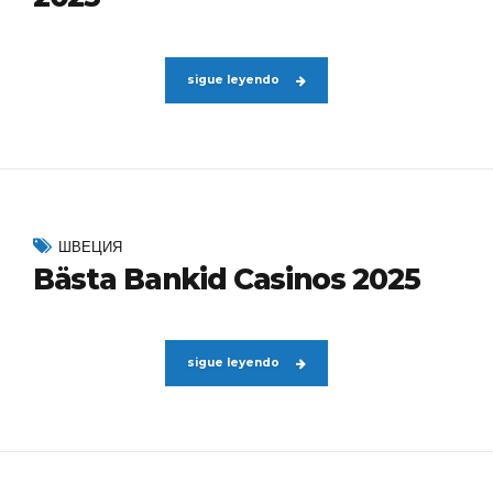
sigue leyendo
ШВЕЦИЯ
Bästa Bankid Casinos 2025
sigue leyendo