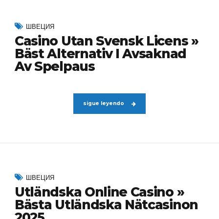
ШВЕЦИЯ
Casino Utan Svensk Licens »
Bäst Alternativ I Avsaknad
Av Spelpaus
sigue leyendo
ШВЕЦИЯ
Utländska Online Casino »
Bästa Utländska Nätcasinon
2025