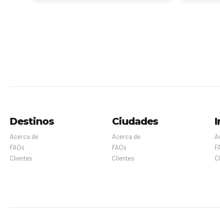
Destinos
Ciudades
I
Acerca de
Acerca de
A
FAQs
FAQs
F
Clientes
Clientes
C