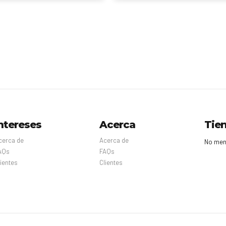
ntereses
Acerca
Tie
cerca de
Acerca de
No men
AQs
FAQs
lientes
Clientes