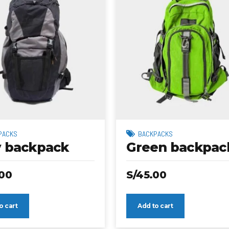
PACKS
BACKPACKS
y backpack
Green backpac
00
S/
45.00
o cart
Add to cart