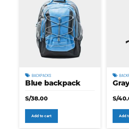
BACKPACKS
BACK
Blue backpack
Gra
S/
38.00
S/
40.
Add to cart
Add t