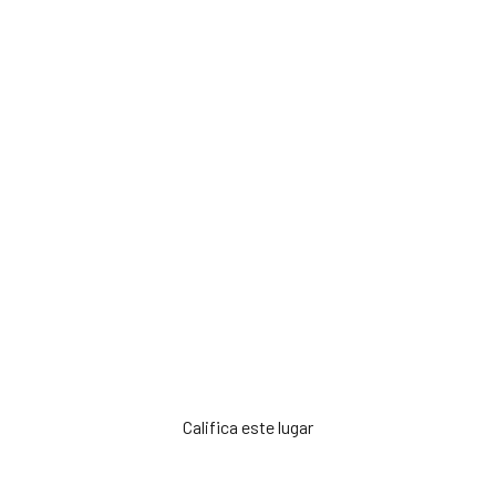
Califica este lugar