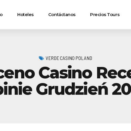
io
Hoteles
Contáctanos
Precios Tours
VERDE CASINO POLAND
eno Casino Rece
inie Grudzień 2