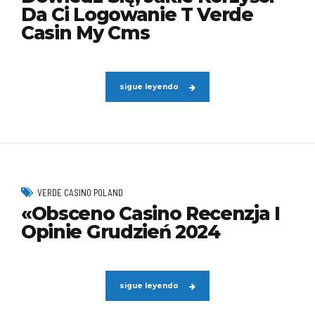
Da Ci Logowanie T Verde
Casin My Cms
sigue leyendo
VERDE CASINO POLAND
«Obsceno Casino Recenzja I
Opinie Grudzień 2024
sigue leyendo