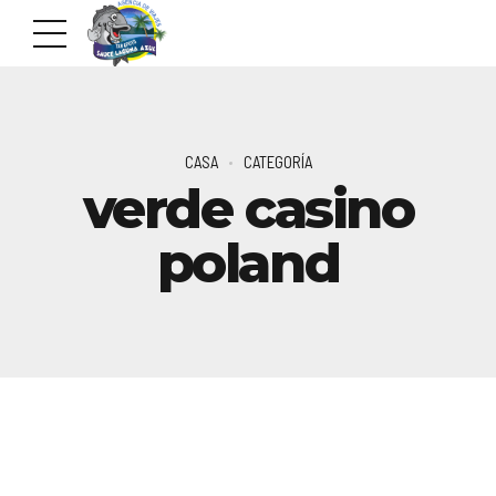
CASA
CATEGORÍA
verde casino
poland