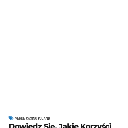
VERDE CASINO POLAND
Dowiedz Się, Jakie Korzyści