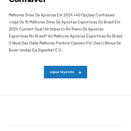
Melhores Sites De Apostas Em 2024 +40 Opções Confiáveis
«veja Os 15 Melhores Sites De Apostas Esportivas Do Brasil Em
2024 Content Qual Um Impacto No Ramo De Apostas
Esportivas No Brasil? As Melhores Apostas Esportivas Do Brasil
O Nível Das Odds Melhores Perform Cassino Por Que U Bônus De
Boas-vindas Da Superbet É O...
sigue leyendo