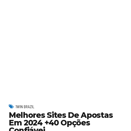
1WIN BRAZIL
Melhores Sites De Apostas
Em 2024 +40 Opções
Confiávei