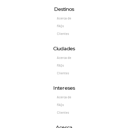
Destinos
Acerca de
FAQs
Clientes
Ciudades
Acerca de
FAQs
Clientes
Intereses
Acerca de
FAQs
Clientes
Acerca