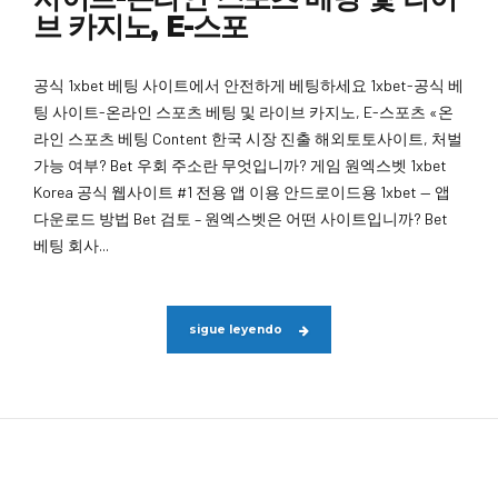
브 카지노, E-스포
공식 1xbet 베팅 사이트에서 안전하게 베팅하세요 1xbet-공식 베
팅 사이트-온라인 스포츠 베팅 및 라이브 카지노, E-스포츠 «온
라인 스포츠 베팅 Content 한국 시장 진출 해외토토사이트, 처벌
가능 여부? Bet 우회 주소란 무엇입니까? 게임 원엑스벳 1xbet
Korea 공식 웹사이트 #1 전용 앱 이용 안드로이드용 1xbet — 앱
다운로드 방법 Bet 검토 – 원엑스벳은 어떤 사이트입니까? Bet
베팅 회사...
sigue leyendo