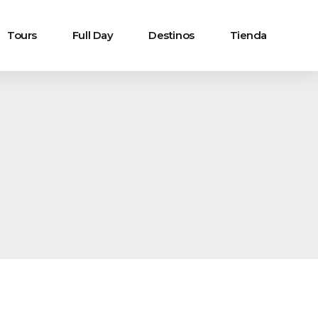
Tours
Full Day
Destinos
Tienda