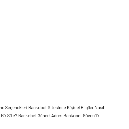
 Seçenekleri Bankobet Sitesinde Kişisel Bilgiler Nasıl
l Bir Site? Bankobet Güncel Adres Bankobet Güvenilir