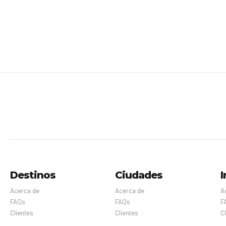
Destinos
Ciudades
I
Acerca de
Acerca de
A
FAQs
FAQs
F
Clientes
Clientes
C