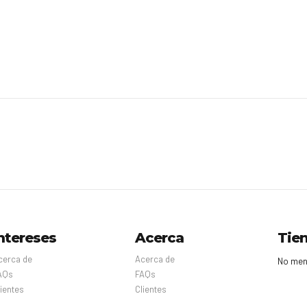
ntereses
Acerca
Tie
cerca de
Acerca de
No men
AQs
FAQs
lientes
Clientes