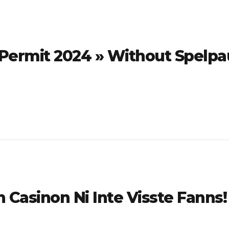
Permit 2024 » Without Spelpa
 Casinon Ni Inte Visste Fanns!