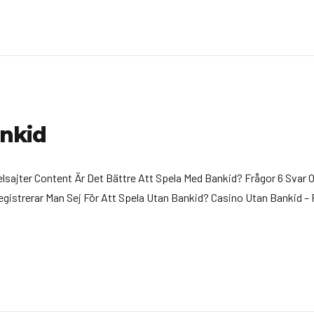
ankid
elsajter Content Är Det Bättre Att Spela Med Bankid? Frågor 6 Svar
egistrerar Man Sej För Att Spela Utan Bankid? Casino Utan Bankid – F