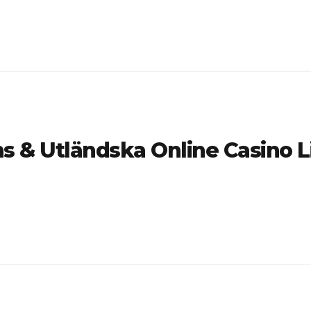
s & Utländska Online Casino Li