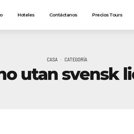
io
Hoteles
Contáctanos
Precios Tours
CASA
CATEGORÍA
no utan svensk l