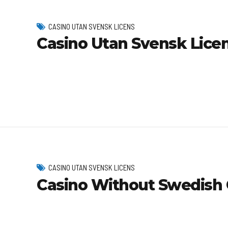
CASINO UTAN SVENSK LICENS
Casino Utan Svensk Lice
CASINO UTAN SVENSK LICENS
Casino Without Swedish C