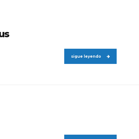
us
sigue leyendo