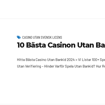
CASINO UTAN SVENSK LICENS
10 Bästa Casinon Utan B
Hitta Bästa Casino Utan Bankid 2024 > Vi Listar 100+ Sp
Utan Verifiering – Hinder Varför Spela Utan Bankid? Hur R