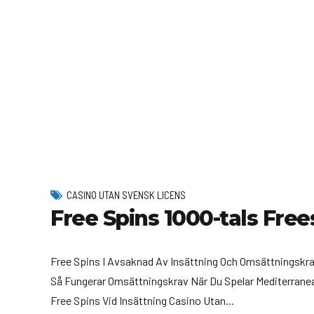
CASINO UTAN SVENSK LICENS
Free Spins 1000-tals Fre
Free Spins I Avsaknad Av Insättning Och Omsättningskra
Så Fungerar Omsättningskrav När Du Spelar Mediterranea
Free Spins Vid Insättning Casino Utan...