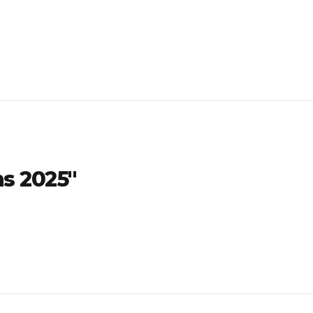
s 2025″