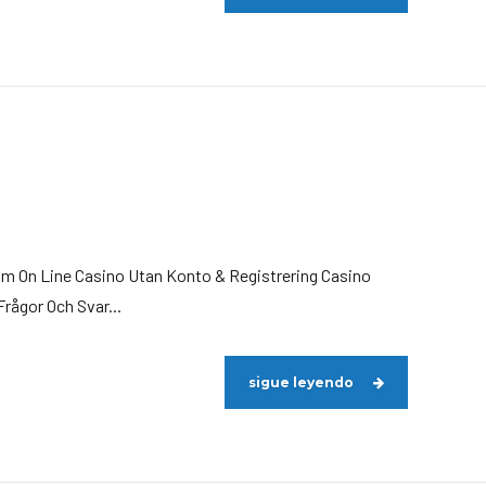
 Om On Line Casino Utan Konto & Registrering Casino
rågor Och Svar...
sigue leyendo