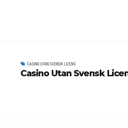
CASINO UTAN SVENSK LICENS
Casino Utan Svensk Licen